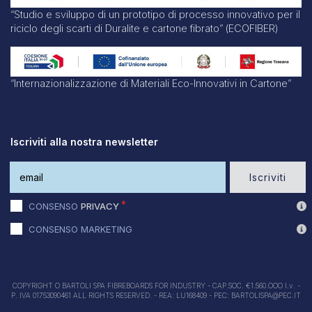
“Studio e sviluppo di un prototipo di processo innovativo per il
riciclo degli scarti di Duralite e cartone fibrato” (ECOFIBER)
“Internazionalizzazione di Materiali Eco-Innovativi in Cartone”
Iscriviti alla nostra newsletter
Iscriviti
CONSENSO
PRIVACY
CONSENSO MARKETING
COPYRIGHT O BARTOLI SPA FIBREBOARDS FOR INDUSTRY - CAP.SOC. €1.560.OOO I.v. -
P. IVA 01753090461 ALL RIGHTS RESERVED. - REA: LU168409 - PEC: BARTOLISPA@PEC.IT