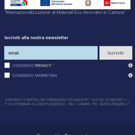
“Internazionalizzazione di Materiali Eco-Innovativi in Cartone”
Iscriviti alla nostra newsletter
Iscriviti
CONSENSO
PRIVACY
CONSENSO MARKETING
COPYRIGHT O BARTOLI SPA FIBREBOARDS FOR INDUSTRY - CAP.SOC. €1.560.OOO I.v. -
P. IVA 01753090461 ALL RIGHTS RESERVED. - REA: LU168409 - PEC: BARTOLISPA@PEC.IT