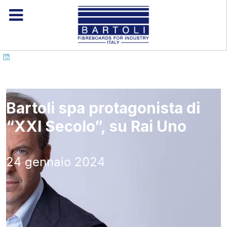
Bartoli spa protagonista di
“XXI Secolo”, su Rai Uno
24 gennaio 2024