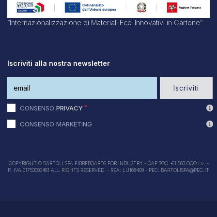
“Internazionalizzazione di Materiali Eco-Innovativi in Cartone”
Iscriviti alla nostra newsletter
Iscriviti
CONSENSO
PRIVACY
CONSENSO MARKETING
COPYRIGHT O BARTOLI SPA FIBREBOARDS FOR INDUSTRY - CAP.SOC. €1.560.OOO I.v. -
P. IVA 01753090461 ALL RIGHTS RESERVED. - REA: LU168409 - PEC: BARTOLISPA@PEC.IT