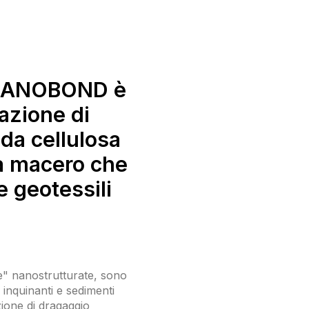
o NANOBOND è
azione di
da cellulosa
a macero che
geotessili
" nanostrutturate, sono
 inquinanti e sedimenti
zione di dragaggio