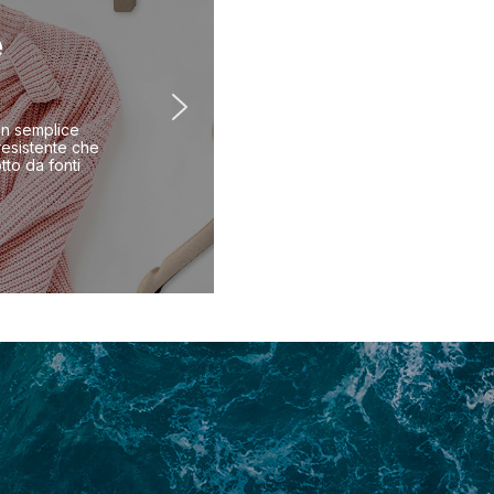
e
un semplice
esistente che
tto da fonti