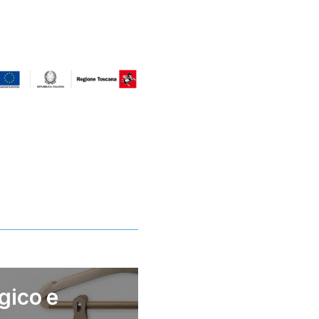
gico e