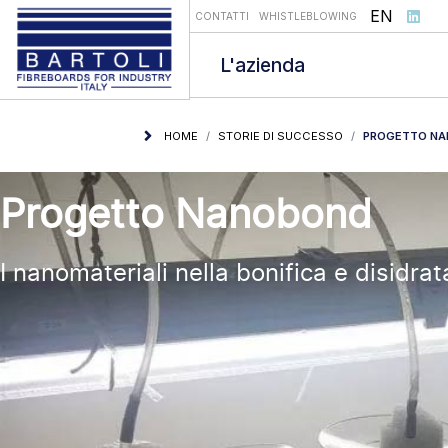
Seleziona l
EN
CONTATTI
WHISTLEBLOWING
L'azienda
HOME
STORIE DI SUCCESSO
PROGETTO N
Progetto Nanobond
I nanomateriali nella bonifica e disidra