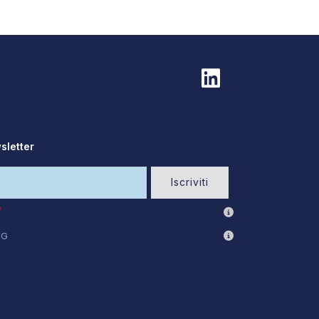
wsletter
Iscriviti
NG