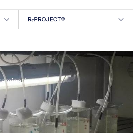
R𝑒PROJECT®
ntaminati