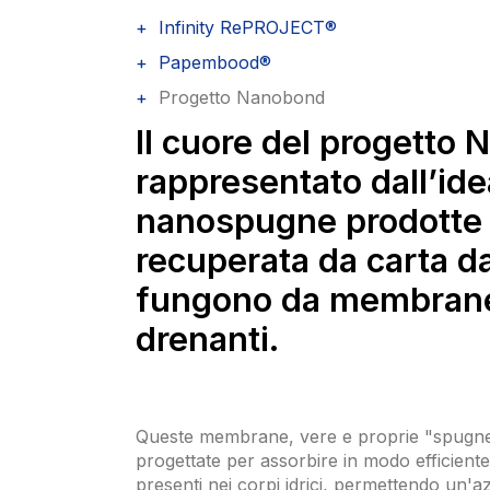
Infinity RePROJECT®
Papembood®
Progetto Nanobond
Il cuore del progett
rappresentato dall’ide
nanospugne prodotte 
recuperata da carta d
fungono da membrane 
drenanti.
Queste membrane, vere e proprie "spugne
progettate per assorbire in modo efficiente
presenti nei corpi idrici, permettendo un'a