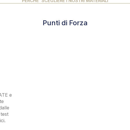
PERCHE' SCEGLIERE I NOSTRI MATERIALI
Punti di Forza
NATE e
te
dalle
test
ci.