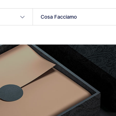
a tua lingua
Cosa Facciamo