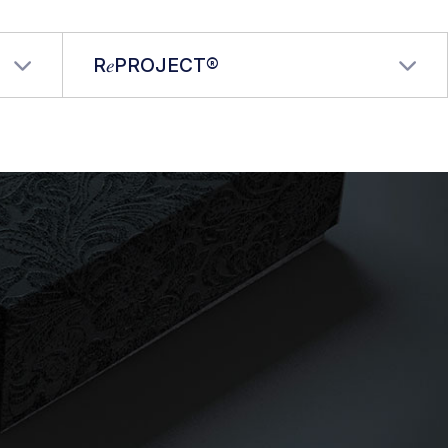
R𝑒PROJECT®