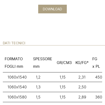
DOWNLOAD
DATI TECNICI
FORMATO
SPESSORE
FG
GR/CM3
KG/FG*
FOGLI mm
mm
x PL
1060x1540
1,2
1,15
2,31
450
1060x1540
1,3
1,15
2,50
1060x1580
1,5
1,15
2,89
360