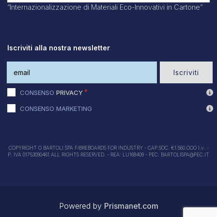
“Internazionalizzazione di Materiali Eco-Innovativi in Cartone”
Iscriviti alla nostra newsletter
Iscriviti
CONSENSO
PRIVACY
CONSENSO MARKETING
COPYRIGHT O BARTOLI SPA FIBREBOARDS FOR INDUSTRY - CAP.SOC. €1.560.OOO I.v. -
P. IVA 01753090461 ALL RIGHTS RESERVED. - REA: LU168409 - PEC: BARTOLISPA@PEC.IT
Powered by
Prismanet.com