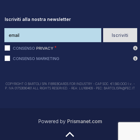
Iscriviti alla nostra newsletter
Iscriviti
CONSENSO
PRIVACY
CONSENSO MARKETING
COPYRIGHT O BARTOLI SPA FIBREBOARDS FOR INDUSTRY - CAP.SOC. €1.560.OOO I.v. -
P. IVA 01753090461 ALL RIGHTS RESERVED. - REA: LU168409 - PEC: BARTOLISPA@PEC.IT
Powered by
Prismanet.com