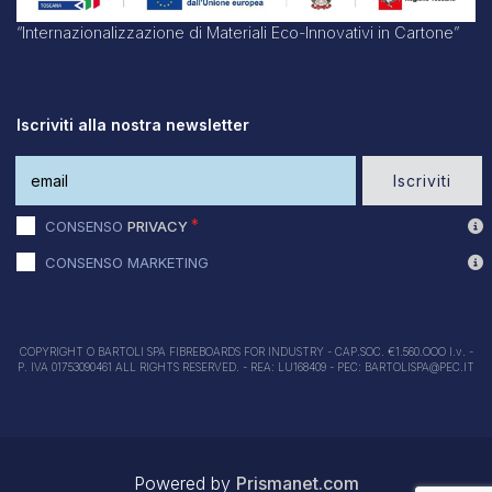
“Internazionalizzazione di Materiali Eco-Innovativi in Cartone”
Iscriviti alla nostra newsletter
Iscriviti
CONSENSO
PRIVACY
CONSENSO MARKETING
COPYRIGHT O BARTOLI SPA FIBREBOARDS FOR INDUSTRY - CAP.SOC. €1.560.OOO I.v. -
P. IVA 01753090461 ALL RIGHTS RESERVED. - REA: LU168409 - PEC: BARTOLISPA@PEC.IT
Powered by
Prismanet.com