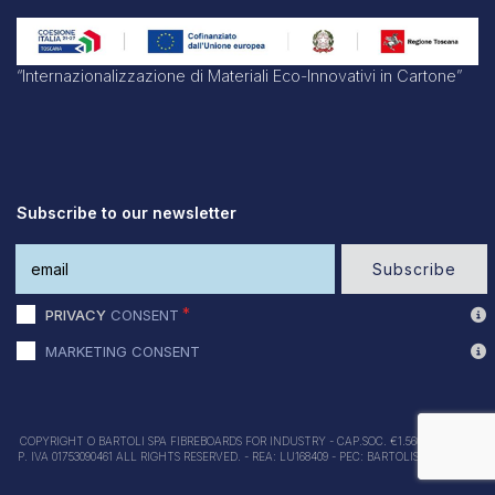
“Internazionalizzazione di Materiali Eco-Innovativi in Cartone”
Subscribe to our newsletter
Subscribe
PRIVACY
CONSENT
MARKETING CONSENT
COPYRIGHT O BARTOLI SPA FIBREBOARDS FOR INDUSTRY - CAP.SOC. €1.560.OOO I.v. -
P. IVA 01753090461 ALL RIGHTS RESERVED. - REA: LU168409 - PEC: BARTOLISPA@PEC.IT